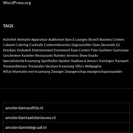
WordPress.org
TAGS
Activiteit
Animatie
Apparatuur
Auditorium
Bars & Lounges
Brunch
Business Centers
Cabaret
Catering
Cocktails
Conferentiecentra
Dagvoorzitter
Dans
Decoratie
DJ
Drankjes
Drukwerk
Entertainment
Evenement
Expo Centers
Foto
Gastheer
Gastvrouw
Geschenken
Kastelen
Restaurants
Ruimtes
Services
Show
Snacks
Specialistische kraamzorg
Sporthallen
Spreker
Stadions & Arena's
Trainingen
Transport
Trouwambtenaar
Trouwzalen
Vacature kraamzorg
Villa's
Webpagina
Wil je informatie over kraamzorg
Zwanger
Zwangerschap
zwangerschapsmaanden
amsterdamauditie.nl
amsterdamlaatstenieuws.nl
amsterdamtelegraaf.nl