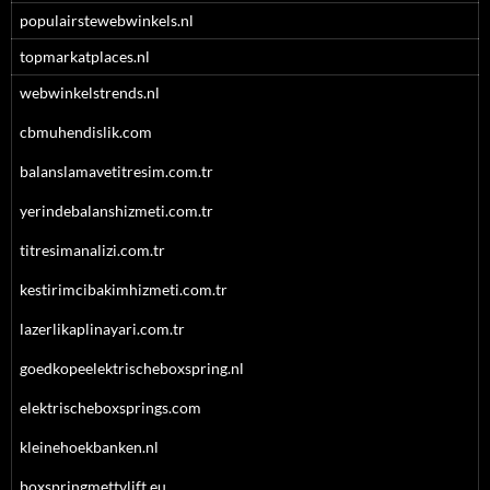
populairstewebwinkels.nl
topmarkatplaces.nl
webwinkelstrends.nl
cbmuhendislik.com
balanslamavetitresim.com.tr
yerindebalanshizmeti.com.tr
titresimanalizi.com.tr
kestirimcibakimhizmeti.com.tr
lazerlikaplinayari.com.tr
goedkopeelektrischeboxspring.nl
elektrischeboxsprings.com
kleinehoekbanken.nl
boxspringmettvlift.eu