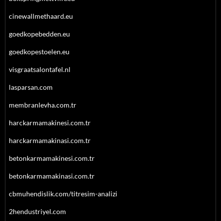
cinewallmethaard.eu
goedkopebedden.eu
goedkopestoelen.eu
visgraatsalontafel.nl
lasparsan.com
membranlevha.com.tr
harckarmamakinesi.com.tr
harckarmamakinasi.com.tr
betonkarmamakinesi.com.tr
betonkarmamakinasi.com.tr
cbmuhendislik.com/titresim-analizi
2hendustriyel.com