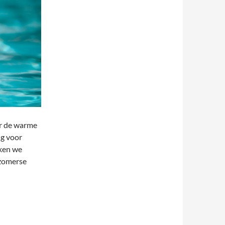
or de warme
ng voor
kken we
 zomerse