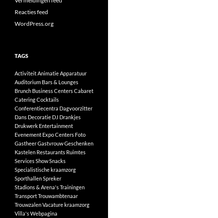
Vermeldingen feed
Reacties feed
WordPress.org
TAGS
Activiteit
Animatie
Apparatuur
Auditorium
Bars & Lounges
Brunch
Business Centers
Cabaret
Catering
Cocktails
Conferentiecentra
Dagvoorzitter
Dans
Decoratie
DJ
Drankjes
Drukwerk
Entertainment
Evenement
Expo Centers
Foto
Gastheer
Gastvrouw
Geschenken
Kastelen
Restaurants
Ruimtes
Services
Show
Snacks
Specialistische kraamzorg
Sporthallen
Spreker
Stadions & Arena's
Trainingen
Transport
Trouwambtenaar
Trouwzalen
Vacature kraamzorg
Villa's
Webpagina