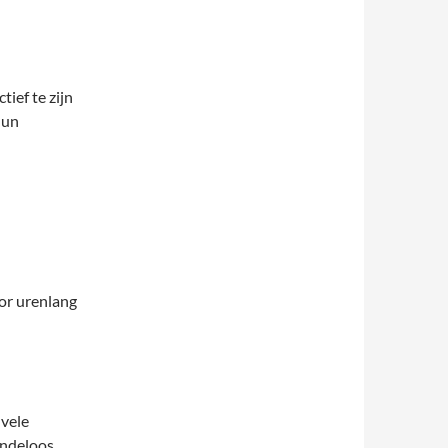
ief te zijn
hun
or urenlang
vele
indeloos