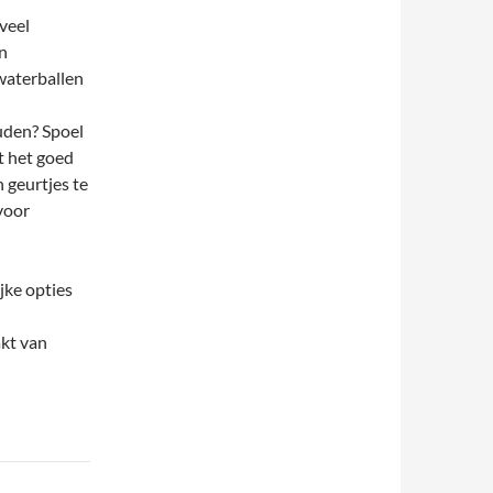
veel
n
waterballen
uden? Spoel
t het goed
 geurtjes te
voor
jke opties
kt van