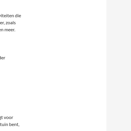
iteiten die
r, zoals
en meer.
der
gt voor
rtuin bent,