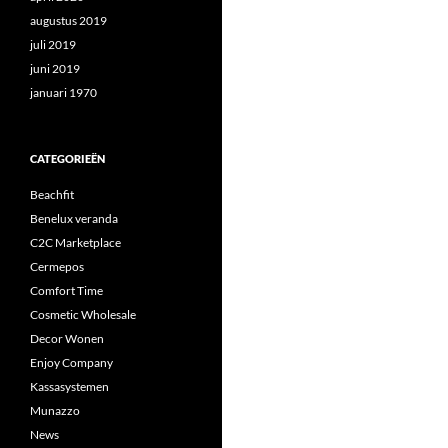
augustus 2019
juli 2019
juni 2019
januari 1970
CATEGORIEËN
Beachfit
Benelux veranda
C2C Marketplace
Cermepos
Comfort Time
Cosmetic Wholesale
Decor Wonen
Enjoy Company
Kassasystemen
Munazzo
News