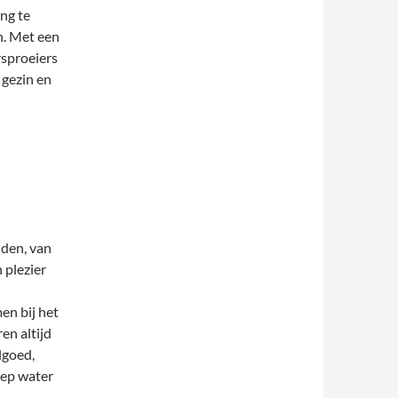
ng te
n. Met een
rsproeiers
 gezin en
jden, van
 plezier
en bij het
en altijd
lgoed,
iep water