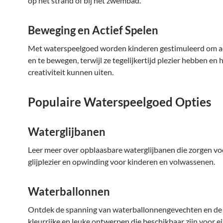
op het strand of bij het zwembad.
Beweging en Actief Spelen
Met waterspeelgoed worden kinderen gestimuleerd om act
en te bewegen, terwijl ze tegelijkertijd plezier hebben en 
creativiteit kunnen uiten.
Populaire Waterspeelgoed Opties
Waterglijbanen
Leer meer over opblaasbare waterglijbanen die zorgen vo
glijplezier en opwinding voor kinderen en volwassenen.
Waterballonnen
Ontdek de spanning van waterballonnengevechten en de 
kleurrijke en leuke ontwerpen die beschikbaar zijn voor e