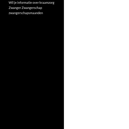
Wil je informatie over kraamzorg
Zwanger
Zwangerschap
zwangerschapsmaanden