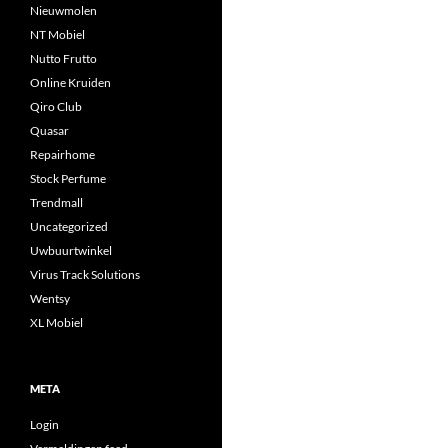
Nieuwmolen
NT Mobiel
Nutto Frutto
Online Kruiden
Qiro Club
Quasar
Repairhome
Stock Perfume
Trendmall
Uncategorized
Uwbuurtwinkel
Virus Track Solutions
Wentsy
XL Mobiel
META
Login