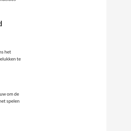
d
ns het
gelukken te
duw om de
het spelen