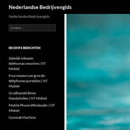
Zoeken
Nederlandse Bedrijvengids
Ga
Nederlandse Bedrijvengids
naar
Zoeken
de
naar:
inhoud
RECENTE BERICHTEN
Zakelijk inkopen
telefoonaccessoires | NT
Mobiel
Fournisseurs en gros de
téléphones portables | NT
Mobiel
Großhandel Bmw
Handyhüllen | NT Mobiel
Mobile Phone Wholesaler | NT
Mobiel
Gunmak Machine